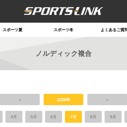
スポーツ夏
スポーツ冬
よくあるご質
ノルディック複合
＜
2026年
＞
4月
5月
6月
7月
8月
9月