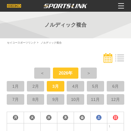
ノルディック複合
セイコースポーツリンク
ノルディック複合
＜
2026年
＞
1月
2月
3月
4月
5月
6月
7月
8月
9月
10月
11月
12月
月
火
水
木
金
土
日
1