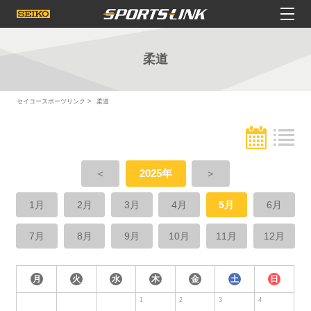
柔道
セイコースポーツリンク
柔道
＜
2025年
＞
1月
2月
3月
4月
5月
6月
7月
8月
9月
10月
11月
12月
月
火
水
木
金
土
日
1
2
3
4