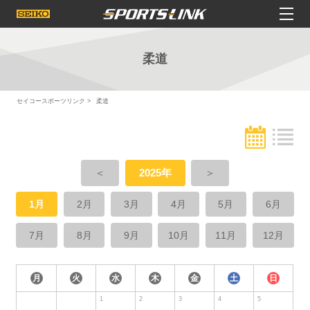
柔道
セイコースポーツリンク
柔道
＜
2025年
＞
1月
2月
3月
4月
5月
6月
7月
8月
9月
10月
11月
12月
月
火
水
木
金
土
日
1
2
3
4
5