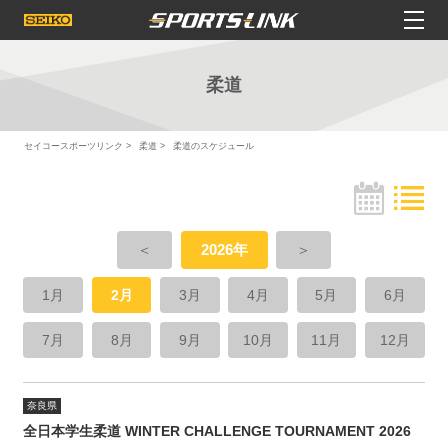
柔道
セイコースポーツリンク
柔道
柔道のスケジュール
＜
2026年
＞
1月
2月
3月
4月
5月
6月
7月
8月
9月
10月
11月
12月
奈良県
全日本学生柔道 WINTER CHALLENGE TOURNAMENT 2026