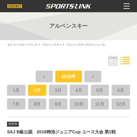
アルペンスキー
セイコースポーツリンク
アルペンスキー
アルペンスキーのスケジュール
＜
2018年
＞
1月
2月
3月
4月
5月
6月
7月
8月
9月
10月
11月
12月
長野県
SAJ B級公認 2018栂池ジュニアCup ユース大会 第1戦