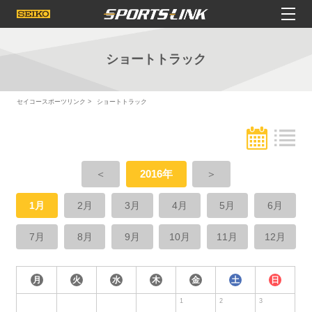
ショートトラック
セイコースポーツリンク
ショートトラック
＜
2016年
＞
1月
2月
3月
4月
5月
6月
7月
8月
9月
10月
11月
12月
月
火
水
木
金
土
日
1
2
3