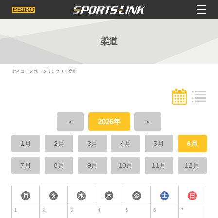
柔道
セイコースポーツリンク
柔道
＜
2026年
＞
1月
2月
3月
4月
5月
6月
7月
8月
9月
10月
11月
12月
月
火
水
木
金
土
日
1
2
3
4
5
6
7