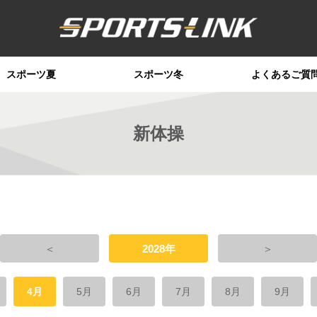
スポーツ夏
スポーツ冬
よくあるご質
新体操
＜
2028年
＞
4月
5月
6月
7月
8月
9月