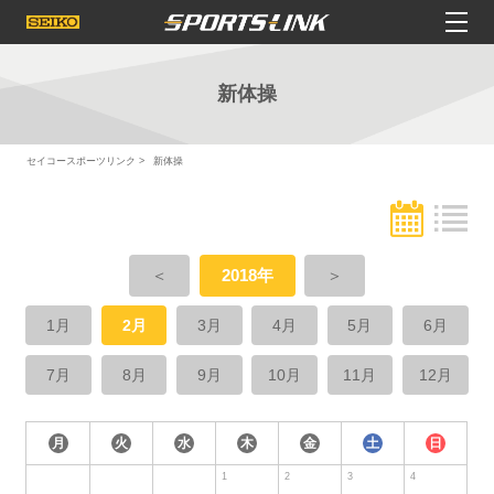
新体操
セイコースポーツリンク
新体操
＜
2018年
＞
1月
2月
3月
4月
5月
6月
7月
8月
9月
10月
11月
12月
月
火
水
木
金
土
日
1
2
3
4