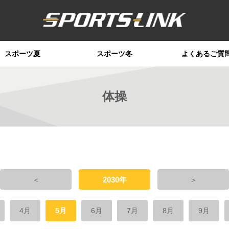
スポーツ夏
スポーツ冬
よくあるご質
体操
＜
2030年
＞
4月
5月
6月
7月
8月
9月