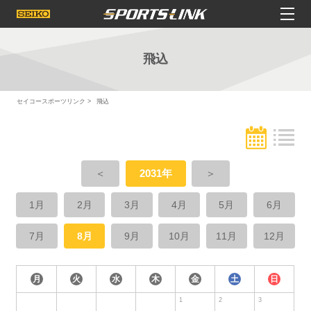
飛込
セイコースポーツリンク
飛込
＜
2031年
＞
1月
2月
3月
4月
5月
6月
7月
8月
9月
10月
11月
12月
月
火
水
木
金
土
日
1
2
3