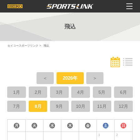
飛込
セイコースポーツリンク
飛込
＜
2026年
＞
1月
2月
3月
4月
5月
6月
7月
8月
9月
10月
11月
12月
月
火
水
木
金
土
日
1
2