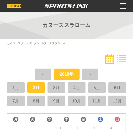
カヌーススラローム
セイコースポーツリンク
カヌーススラローム
＜
2018年
＞
1月
2月
3月
4月
5月
6月
7月
8月
9月
10月
11月
12月
月
火
水
木
金
土
日
1
2
3
4