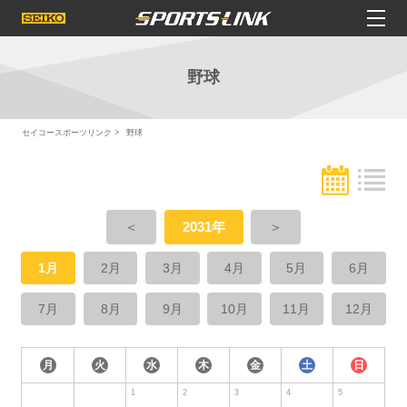
野球
セイコースポーツリンク
野球
＜
2031年
＞
1月
2月
3月
4月
5月
6月
7月
8月
9月
10月
11月
12月
月
火
水
木
金
土
日
1
2
3
4
5