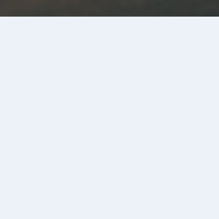
優勝者
女子
男子
男子５００ｍ
1
辻本 楓芽
36.08 (0.00)
専修大学
2
軍司 一冴
36.31 (0.23)
専修大学
3
阿部 心哉
36.37 (0.29)
日本大学