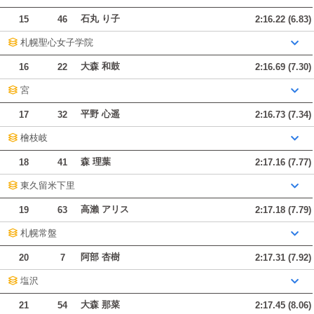
石丸 り子
15
46
2:16.22 (6.83)
札幌聖心女子学院
大森 和鼓
16
22
2:16.69 (7.30)
宮
平野 心遥
17
32
2:16.73 (7.34)
檜枝岐
森 理葉
18
41
2:17.16 (7.77)
東久留米下里
高瀨 アリス
19
63
2:17.18 (7.79)
札幌常盤
阿部 杏樹
20
7
2:17.31 (7.92)
塩沢
大森 那菜
21
54
2:17.45 (8.06)