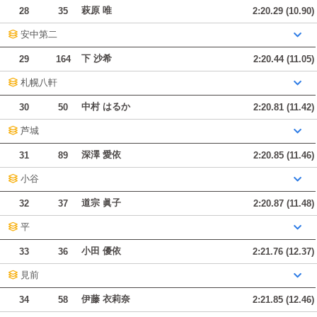
萩原 唯
28
35
2:20.29 (10.90)
安中第二
下 沙希
29
164
2:20.44 (11.05)
札幌八軒
中村 はるか
30
50
2:20.81 (11.42)
芦城
深澤 愛依
31
89
2:20.85 (11.46)
小谷
道宗 眞子
32
37
2:20.87 (11.48)
平
小田 優依
33
36
2:21.76 (12.37)
見前
伊藤 衣莉奈
34
58
2:21.85 (12.46)