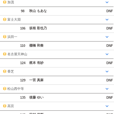
加茂
秋山 もあな
98
DNF
富士大淵
坂根 彩也乃
106
DNF
浜田一
棚橋 和奏
110
DNF
名古屋天神山
梶本 有紗
124
DNF
香芝
一宮 真麻
129
DNF
松山西中等
後藤 ゆい
135
DNF
高宮