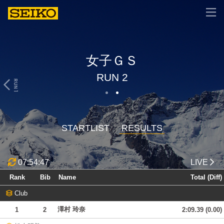
女子ＧＳ
RUN 2
RUN 1
STARTLIST
RESULTS
07:54:47
LIVE
Rank
Bib
Name
Total (Diff)
Club
澤村 玲奈
1
2
2:09.39 (0.00)