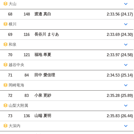
大山
渡邉 真白
68
148
2:33.56 (24.17)
横川
長谷川 まりあ
69
116
2:33.69 (24.30)
和泉
福地 希夏
70
121
2:33.97 (24.58)
越谷中央
田中 愛佳理
71
84
2:34.53 (25.14)
岡崎竜海
小泉 更紗
72
83
2:35.28 (25.89)
山梨大附属
山端 夏明
73
136
2:35.83 (26.44)
大深内