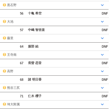
黒石野
十亀 希空
56
DNF
大池
中嶋 智杏楽
57
DNF
藤里
服部 結
64
DNF
王寺南
長曽 恋音
67
DNF
高野
諸 明日香
68
DNF
熊谷三尻
仁木 櫻子
71
DNF
埼大附属