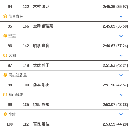
木村 まい
94
122
2:45.36 (35.97)
仙台青陵
金澤 優理菜
95
166
2:45.89 (36.50)
聖霊
駒形 織音
96
142
2:46.63 (37.24)
大和
犬伏 莉子
97
149
2:51.63 (42.24)
同志社香里
前本 彩友
98
100
2:51.96 (42.57)
福山城東
須田 悠那
99
165
2:53.07 (43.68)
小針
宮長 澄佳
100
112
2:53.59 (44.20)