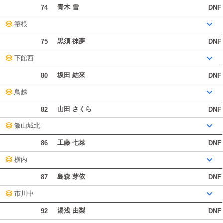
青木 雪
74
DNF
箒根
黒須 徠夢
75
DNF
下館西
坂田 結來
80
DNF
鳥越
山田 さくら
82
DNF
飯山城北
工藤 七菜
86
DNF
横内
島森 芽依
87
DNF
市川中
湯浅 由梨
92
DNF