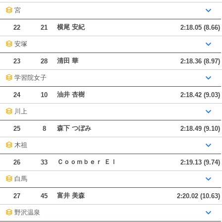
宮
横尾 安紀
22
21
2:18.05 (8.66)
安塚
清田 華
23
28
2:18.36 (8.97)
学習院女子
油井 杏樹
24
10
2:18.42 (9.03)
川上
森下 つぼみ
25
8
2:18.49 (9.10)
木祖
Ｃｏｏｍｂｅｒ Ｅｌ
26
33
2:19.13 (9.74)
白馬
富井 美森
27
45
2:20.02 (10.63)
野沢温泉