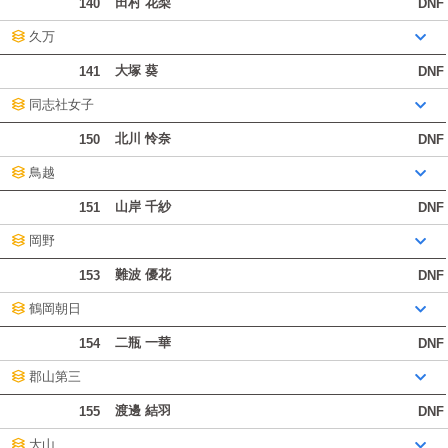
田村 花梨
140
DNF
久万
大塚 葵
141
DNF
同志社女子
北川 怜奈
150
DNF
鳥越
山岸 千紗
151
DNF
岡野
難波 優花
153
DNF
鶴岡朝日
二瓶 一華
154
DNF
郡山第三
渡邊 結羽
155
DNF
大山