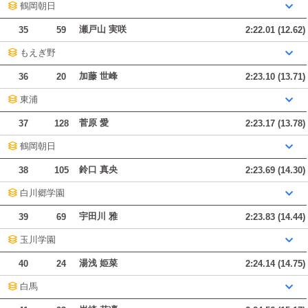
鶴岡朝日
瀬戸山 実咲
35
59
2:22.01 (12.62)
もえぎ野
加藤 世峰
36
20
2:23.10 (13.71)
東浦
菅原 愛
37
128
2:23.17 (13.78)
鶴岡朝日
鈴口 真央
38
105
2:23.69 (14.30)
白川郷学園
宇田川 雅
39
69
2:23.83 (14.44)
玉川学園
湯浅 姫菜
40
24
2:24.14 (14.75)
白馬