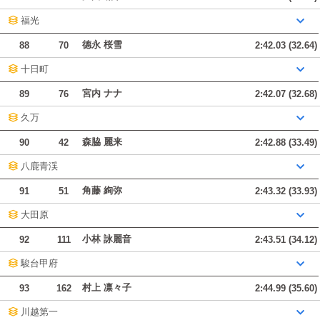
福光
德永 桜雪
88
70
2:42.03 (32.64)
十日町
宮内 ナナ
89
76
2:42.07 (32.68)
久万
森脇 麗来
90
42
2:42.88 (33.49)
八鹿青渓
角藤 絢弥
91
51
2:43.32 (33.93)
大田原
小林 詠麗音
92
111
2:43.51 (34.12)
駿台甲府
村上 凛々子
93
162
2:44.99 (35.60)
川越第一