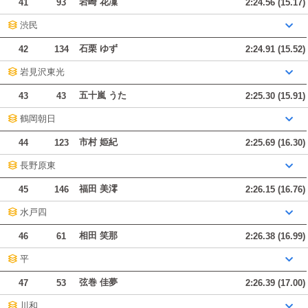
岩崎 花凜
41
93
2:24.56 (15.17)
渋民
石栗 ゆず
42
134
2:24.91 (15.52)
岩見沢東光
五十嵐 うた
43
43
2:25.30 (15.91)
鶴岡朝日
市村 姫紀
44
123
2:25.69 (16.30)
長野原東
福田 美澪
45
146
2:26.15 (16.76)
水戸四
相田 笑那
46
61
2:26.38 (16.99)
平
弦巻 佳夢
47
53
2:26.39 (17.00)
川和