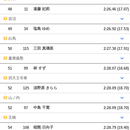
遠藤 妃莉
48
11
2:26.46 (17.07)
岩沼
塩島 ゆめ
49
34
2:26.92 (17.53)
白馬
三田 真璃亜
50
115
2:27.30 (17.91)
慶應義塾
林 すず
51
99
2:28.07 (18.68)
四天王寺東
須野原 きらら
52
125
2:28.09 (18.70)
山ノ内
中島 千寛
52
97
2:28.09 (18.70)
五橋
稲熊 日向子
54
108
2:28.79 (19.40)