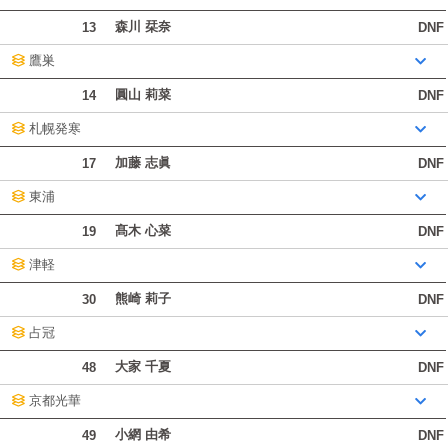
森川 栞奈
13
DNF
鷹巣
圓山 莉菜
14
DNF
札幌発寒
加藤 志眞
17
DNF
東浦
髙木 心菜
19
DNF
津軽
熊崎 莉子
30
DNF
占冠
大家 千夏
48
DNF
京都光華
小網 由希
49
DNF