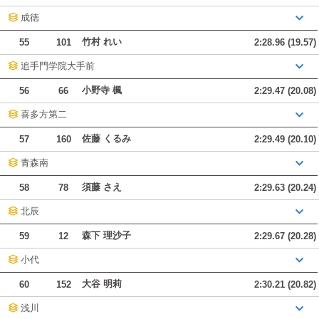
成徳
竹村 れい
55
101
2:28.96 (19.57)
追手門学院大手前
小野寺 楓
56
66
2:29.47 (20.08)
喜多方第二
佐藤 くるみ
57
160
2:29.49 (20.10)
青森南
須藤 さえ
58
78
2:29.63 (20.24)
北辰
森下 理沙子
59
12
2:29.67 (20.28)
小代
大谷 明莉
60
152
2:30.21 (20.82)
浅川