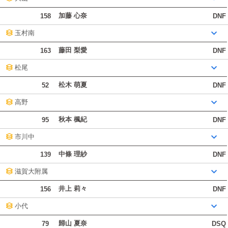
加藤 心奈
158
DNF
玉村南
藤田 梨愛
163
DNF
松尾
松木 萌夏
52
DNF
高野
秋本 楓紀
95
DNF
市川中
中條 理紗
139
DNF
滋賀大附属
井上 莉々
156
DNF
小代
歸山 夏奈
79
DSQ