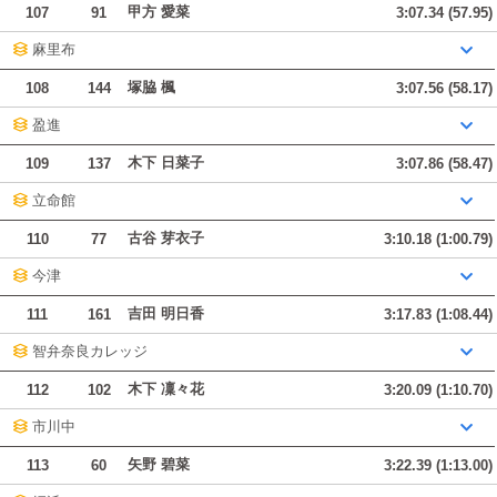
甲方 愛菜
107
91
3:07.34 (57.95)
麻里布
塚脇 楓
108
144
3:07.56 (58.17)
盈進
木下 日菜子
109
137
3:07.86 (58.47)
立命館
古谷 芽衣子
110
77
3:10.18 (1:00.79)
今津
吉田 明日香
111
161
3:17.83 (1:08.44)
智弁奈良カレッジ
木下 凜々花
112
102
3:20.09 (1:10.70)
市川中
矢野 碧菜
113
60
3:22.39 (1:13.00)