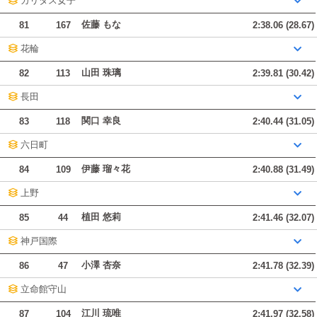
カリタス女子
佐藤 もな
81
167
2:38.06 (28.67)
花輪
山田 珠璃
82
113
2:39.81 (30.42)
長田
関口 幸良
83
118
2:40.44 (31.05)
六日町
伊藤 瑠々花
84
109
2:40.88 (31.49)
上野
植田 悠莉
85
44
2:41.46 (32.07)
神戸国際
小澤 杏奈
86
47
2:41.78 (32.39)
立命館守山
江川 琉唯
87
104
2:41.97 (32.58)