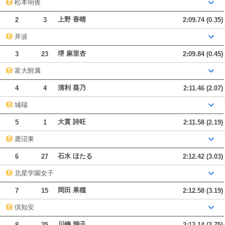
松本明善
上野 香晴
2
3
2:09.74 (0.35)
井波
堺 麻里杏
3
23
2:09.84 (0.45)
富大附属
清利 葵乃
4
4
2:11.46 (2.07)
城端
大貫 詩旺
5
1
2:11.58 (2.19)
鹿沼東
石水 ほたる
6
27
2:12.42 (3.03)
北星学園女子
岡田 果穏
7
15
2:12.58 (3.19)
倶知安
川嶋 瑚子
8
25
2:13.14 (3.75)