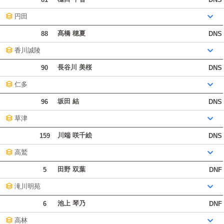
円田
髙橋 穂夏
88
DNS
香川誠陵
長谷川 美桜
90
DNS
仁多
坂田 結
96
DNS
草津
川端 咲千絵
159
DNS
高鷲
田野 双葉
5
DNF
滝川明苑
池上 琴乃
6
DNF
高林