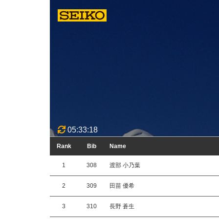
05:33:18
Rank
Bib
Name
1
308
渡部 小乃葉
2
309
田苗 優希
3
310
長野 蒼生