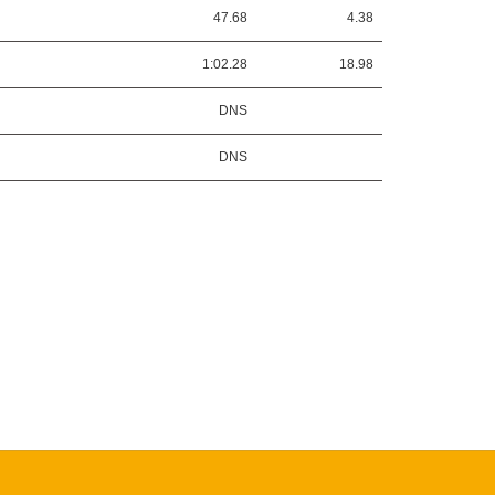
47.68
4.38
1:02.28
18.98
DNS
DNS