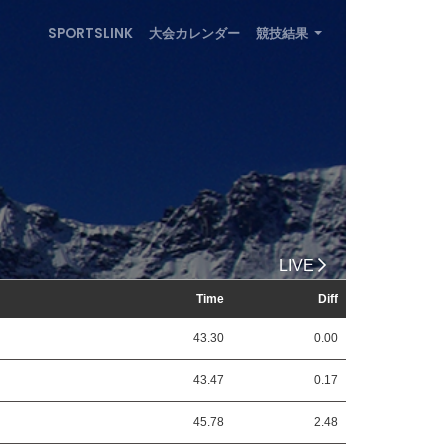
SPORTSLINK
大会カレンダー
競技結果
LIVE
Time
Diff
43.30
0.00
43.47
0.17
45.78
2.48