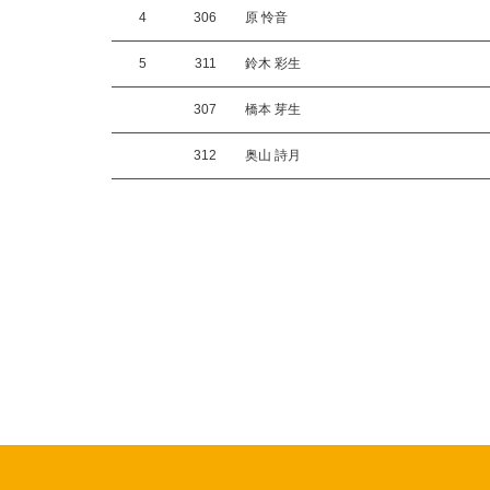
4
306
原 怜音
5
311
鈴木 彩生
307
橋本 芽生
312
奥山 詩月