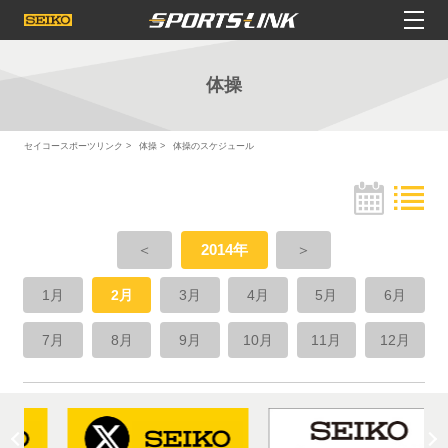
体操
セイコースポーツリンク
体操
体操のスケジュール
＜
2014年
＞
1月
2月
3月
4月
5月
6月
7月
8月
9月
10月
11月
12月