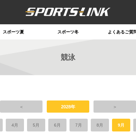
スポーツ夏
スポーツ冬
よくあるご質
競泳
＜
2028年
＞
4月
5月
6月
7月
8月
9月