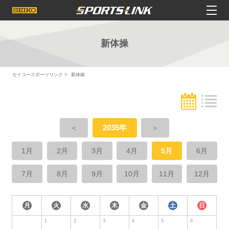
新体操
セイコースポーツリンク
新体操
＜
2035年
＞
1月
2月
3月
4月
5月
6月
7月
8月
9月
10月
11月
12月
月
火
水
木
金
土
日
1
2
3
4
5
6