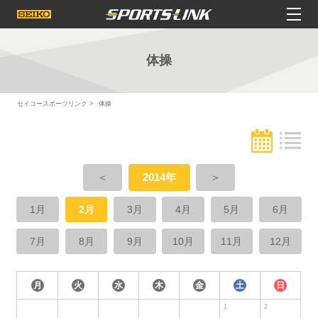
体操
セイコースポーツリンク
体操
＜
2014年
＞
1月
2月
3月
4月
5月
6月
7月
8月
9月
10月
11月
12月
月
火
水
木
金
土
日
1
2