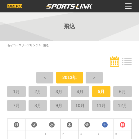
飛込
セイコースポーツリンク
飛込
＜
2013年
＞
1月
2月
3月
4月
5月
6月
7月
8月
9月
10月
11月
12月
月
火
水
木
金
土
日
1
2
3
4
5