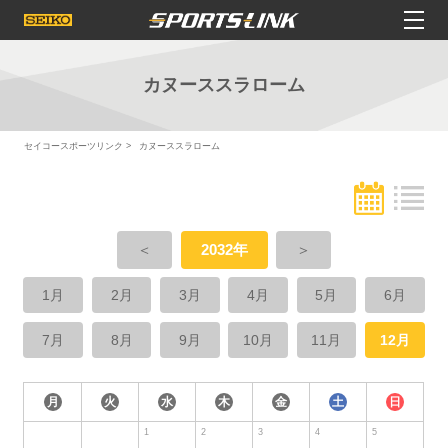
カヌーススラローム
セイコースポーツリンク
カヌーススラローム
＜
2032年
＞
1月
2月
3月
4月
5月
6月
7月
8月
9月
10月
11月
12月
月
火
水
木
金
土
日
1
2
3
4
5