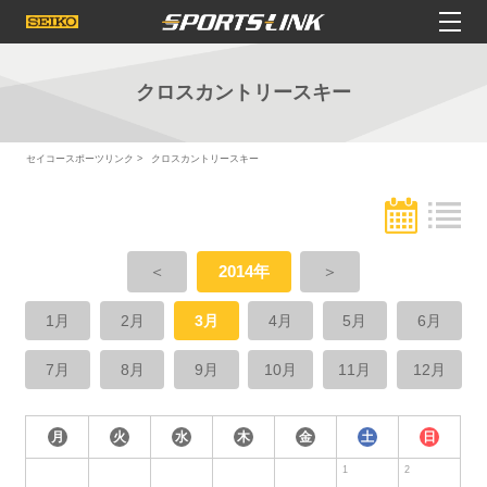
クロスカントリースキー
セイコースポーツリンク
クロスカントリースキー
＜
2014年
＞
1月
2月
3月
4月
5月
6月
7月
8月
9月
10月
11月
12月
月
火
水
木
金
土
日
1
2