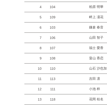
柏原 明華
4
104
畔上 凜花
5
109
鎌倉 春音
6
103
山田 智子
7
106
福士 愛香
8
107
畠山 香恋
9
108
山石 沙也加
10
110
吉田 凛
11
113
小池 梓
12
111
花岡 桂名
13
118