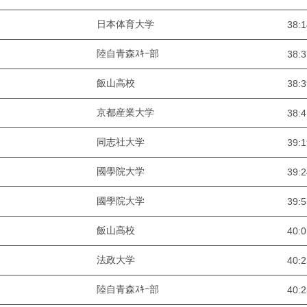
日本体育大学
38:1
陸自青森ｽｷｰ部
38:3
飯山高校
38:3
京都産業大学
38:4
同志社大学
39:1
國學院大学
39:2
國學院大学
39:5
飯山高校
40:0
法政大学
40:2
陸自青森ｽｷｰ部
40:2