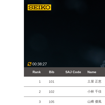
00:38:27
Rank
Bib
SAJ Code
Name
土屋 正恵
1
101
小林 千佳
2
102
山﨑 優風
3
105