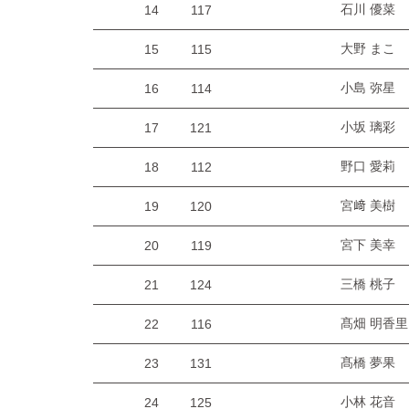
石川 優菜
14
117
大野 まこ
15
115
小島 弥星
16
114
小坂 璃彩
17
121
野口 愛莉
18
112
宮﨑 美樹
19
120
宮下 美幸
20
119
三橋 桃子
21
124
髙畑 明香里
22
116
髙橋 夢果
23
131
小林 花音
24
125