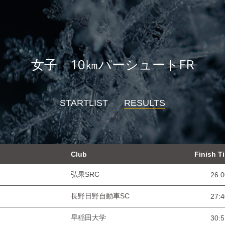
女子 10㎞パーシュートFR
STARTLIST
RESULTS
Club
Finish T
弘果SRC
26:0
長野日野自動車SC
27:4
早稲田大学
30:5