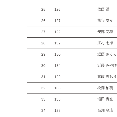
佐藤 遥
25
126
熊谷 友奏
26
127
安部 花穏
27
122
江村 七海
28
132
近藤 さくら
29
130
近藤 みやび
30
134
篠﨑 志おり
31
129
松澤 柚葵
32
133
増田 青空
33
135
髙瀬 瑠琉
34
128