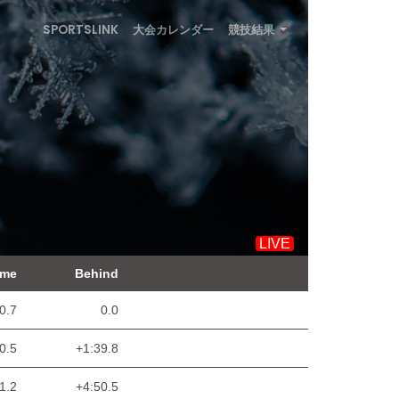
SPORTSLINK
大会カレンダー
競技結果
LIVE
ime
Behind
0.7
0.0
0.5
+1:39.8
1.2
+4:50.5