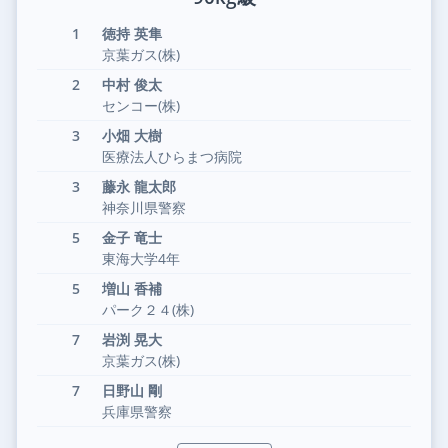
1
徳持 英隼
京葉ガス(株)
2
中村 俊太
センコー(株)
3
小畑 大樹
医療法人ひらまつ病院
3
藤永 龍太郎
神奈川県警察
5
金子 竜士
東海大学4年
5
増山 香補
パーク２４(株)
7
岩渕 晃大
京葉ガス(株)
7
日野山 剛
兵庫県警察