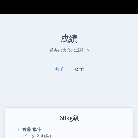
成績
過去の大会の成績
女子
男子
60kg級
1
近藤 隼斗
パーク２４(株)