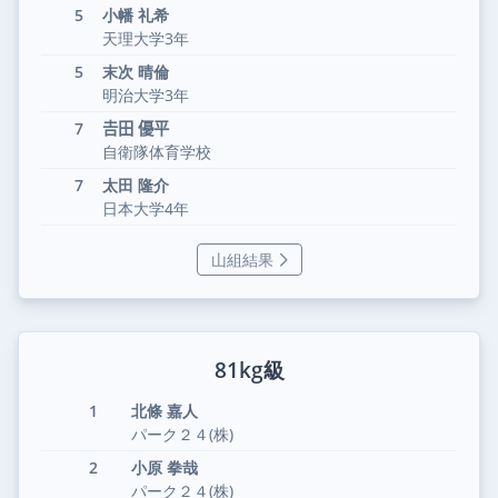
5
小幡 礼希
天理大学3年
5
末次 晴倫
明治大学3年
7
𠮷田 優平
自衛隊体育学校
7
太田 隆介
日本大学4年
山組結果
81kg級
1
北條 嘉人
パーク２４(株)
2
小原 拳哉
パーク２４(株)