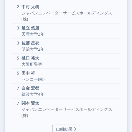
2
中村 太樹
ジャパンエレベーターサービスホールディングス
(株)
3
足立 悠晟
天理大学3年
3
佐藤 星衣
明治大学2年
5
樋口 裕大
大阪府警察
5
田中 祥
センコー(株)
7
白金 宏都
筑波大学4年
7
関本 賢太
ジャパンエレベーターサービスホールディングス
(株)
山組結果