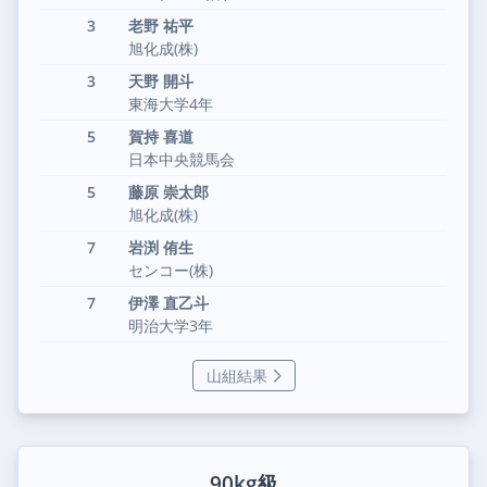
3
老野 祐平
旭化成(株)
3
天野 開斗
東海大学4年
5
賀持 喜道
日本中央競馬会
5
藤原 崇太郎
旭化成(株)
7
岩渕 侑生
センコー(株)
7
伊澤 直乙斗
明治大学3年
山組結果
90kg級