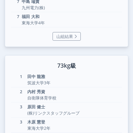
7
中島 瑞貴
九州電力(株)
7
福田 大和
東海大学4年
山組結果
73kg級
1
田中 龍雅
筑波大学3年
2
内村 秀資
自衛隊体育学校
3
原田 健士
(株)リンクスタッフグループ
3
木原 慧登
東海大学2年