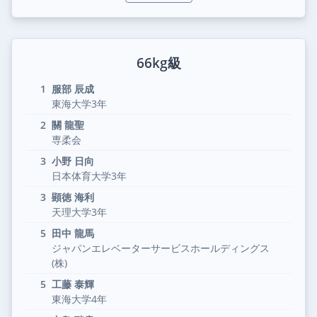
66kg級
1
服部 辰成
東海大学3年
2
關 龍聖
専柔会
3
小野 日向
日本体育大学3年
3
顕徳 海利
天理大学3年
5
田中 龍馬
ジャパンエレベーターサービスホールディングス
(株)
5
工藤 泰輝
東海大学4年