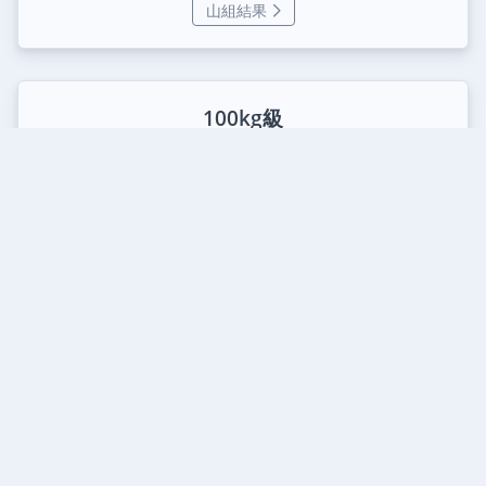
山組結果
100kg級
1
植岡 虎太郎
日本製鉄(株)
2
増地 遼汰朗
京葉ガス(株)
3
中山 康
東海大学4年
3
笠井 雄太
早稲田大学4年
5
平野 匠啓
天理大学1年
5
新田 朋哉
天理大学4年